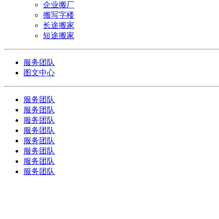
企业搬厂
搬写字楼
长途搬家
短途搬家
服务团队
图文中心
服务团队
服务团队
服务团队
服务团队
服务团队
服务团队
服务团队
服务团队